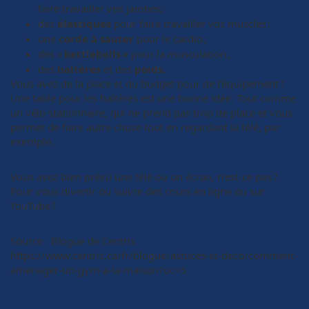
faire travailler vos jambes
;
des
élastiques
pour faire travailler vos muscles ;
une
corde à sauter
pour le cardio ;
des «
kettlebells »
pour la musculation ;
des
haltères
et des
poids.
Vous avez de la place et du budget pour de l’équipement ?
Une table pour les haltères est une bonne idée. Tout comme
un vélo stationnaire, qui ne prend pas trop de place et vous
permet de faire autre chose tout en regardant la télé, par
exemple.
Vous avez bien prévu une télé ou un écran, n’est-ce pas ?
Pour vous divertir ou suivre des cours en ligne ou sur
YouTube ?
Source : Blogue de Centris :
https://www.centris.ca/fr/blogue/astuces-et-deco/comment-
amenager-un-gym-a-la-maison?uc=5