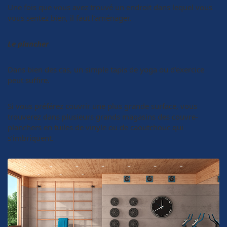
Une fois que vous avez trouvé un endroit dans lequel vous
vous sentez bien, il faut l’aménager.
Le plancher
Dans bien des cas, un simple tapis de yoga ou d’exercice
peut suffire.
Si vous préférez couvrir une plus grande surface, vous
trouverez dans plusieurs grands magasins des couvre-
planchers en tuiles de vinyle ou de caoutchouc qui
s’imbriquent.