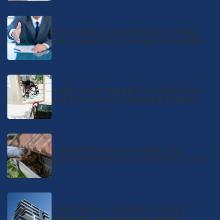
Les critères à prendre en compte
pour choisir un courtier immobilier.
Guide pour Adapter une Propriété
aux Personnes à Mobilité Réduite
Comment bien entretenir ses
gouttières (et pourquoi c’est crucial)
5 éléments à considérer avant
d’acheter un condo sur plan￼