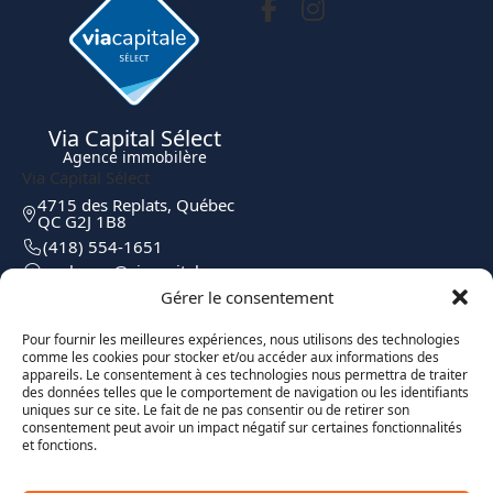
Via Capital Sélect
Agence immobilère
Via Capital Sélect
4715 des Replats, Québec
QC G2J 1B8
(418) 554-1651
moc.elatipacaiv@egreborp
Gérer le consentement
Pour fournir les meilleures expériences, nous utilisons des technologies
comme les cookies pour stocker et/ou accéder aux informations des
appareils. Le consentement à ces technologies nous permettra de traiter
des données telles que le comportement de navigation ou les identifiants
uniques sur ce site. Le fait de ne pas consentir ou de retirer son
consentement peut avoir un impact négatif sur certaines fonctionnalités
et fonctions.