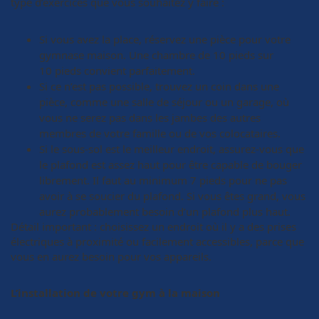
type d’exercices que vous souhaitez y faire :
Si vous avez la place, réservez une pièce pour votre
gymnase maison. Une chambre de 10 pieds sur
10 pieds convient parfaitement.
Si ce n’est pas possible, trouvez un coin dans une
pièce, comme une salle de séjour ou un garage, où
vous ne serez pas dans les jambes des autres
membres de votre famille ou de vos colocataires.
Si le sous-sol est le meilleur endroit, assurez-vous que
le plafond est assez haut pour être capable de bouger
librement. Il faut au minimum 7 pieds pour ne pas
avoir à se soucier du plafond. Si vous êtes grand, vous
aurez probablement besoin d’un plafond plus haut.
Détail important : choisissez un endroit où il y a des prises
électriques à proximité ou facilement accessibles, parce que
vous en aurez besoin pour vos appareils.
L’installation de votre gym à la maison