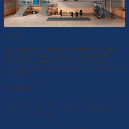
Le miroir
Il n’y a pas que les danseurs qui ont besoin d’un miroir !
Dans un gym, le miroir vous permet de vérifier votre
posture et vos mouvements. Ainsi, vous pouvez vous
assurer de tirer le maximum de vos routines tout en évitant
les blessures.
Le rangement
Promenez-vous sur Internet ou consultez Pinterest et vous
trouverez toutes sortes de bonnes idées d’aménagement
pour un gym à la maison.