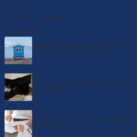
Catégories
Décoration
Résidentiel
Articles relatifs
Projet de mini maison : bon ou
mauvais investissement?
Pourquoi le drainage est-il crucial
au Québec?
Comment rédiger une offre d’achat
compétitive