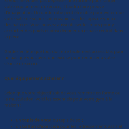
Si vous ne voulez pas dépenser une fortune pour ranger
votre équipement d’exercice, il faudra faire preuve
d’imagination. Un garde-robe peut être utile pour éviter que
votre salle de séjour soit envahie par des tapis de yoga et
des haltères. Vous pouvez aussi utiliser les murs pour y
accrocher des poids et ainsi dégager un espace central dans
la pièce.
Gardez en tête que tout doit être facilement accessible, pour
ne pas que vous ayez une excuse pour renoncer à votre
séance d’exercice.
Quel équipement acheter ?
Selon que votre objectif soit de vous remettre en forme ou
la musculation, voici les essentiels pour votre gym à la
maison :
un
tapis de yoga
ou tapis de sol ;
un
ballon d’exercice
pour les redressements assis et