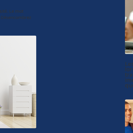
sité. Le mot
e. Désencombrez
Les
lor
tr
im
quo