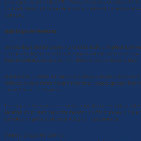
privilégiez les ampoules DEL. Vous y trouverez un vaste choix 
ou froid selon l’utilisation de la pièce. L’idée est de ne laisser 
d’ombre.
Habillage de fenêtres
Un habillage très imposant nuira à l’objectif : une pièce lumine
devrait être légèrement habillée pour maximiser la lumière natu
faire les rideaux en velours noir, dites oui aux voilages blancs.
Une fenêtre orientée au nord? Ce n’est plus un problème. Insta
réflecteurs de lumière devant la fenêtre. Ce petit gadget illumi
même temps que la pièce.
Il n’est pas nécessaire de se lancer dans des rénovations coûteu
fenêtres pour illuminer votre maison. Il suffit d’un peu d’huile
peindre une pièce et de créativité pour l’accessoiriser.
Source : Blogue de Centris :