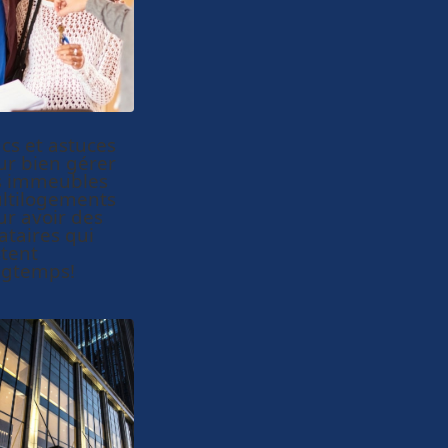
cs et astuces
ur bien gérer
s immeubles
ltilogements
ur avoir des
ataires qui
stent
ngtemps!