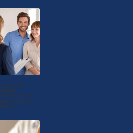
s œuvres
rtistes
ébécois pour
blimer votre
érieur