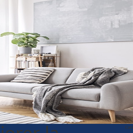
orer la
Cat