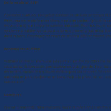
De la couleur, SVP!
Comment illuminer une pièce sombre en un rien de temps et à 
Peinturez votre plafond en blanc, c’est une couleur (plutôt la
les couleurs!) qui reflète la lumière naturelle. Pour les murs, 
tendance à oublier les couleurs claires comme le pastel qui fo
dans la déco. Privilégiez les murs de couleur pâle et éclatez-vo
Accessoires et déco
Installez un miroir dans une pièce et la lumière s’y reflétera. S
vous aurez l’impression que la pièce est plus grande. Pour les 
décoratifs, favorisez les objets métalliques ou en verre. Ils refl
naturelle en plus de donner un beau look à la pièce. Miroir, miro
lumineuse?
Lumières
Qui dit luminosité, dit luminaires. Selon la pièce et la lumière n