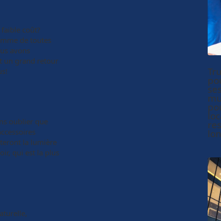
faible coût?
 somme de toutes
nous avons
nt un grand retour
Tru
us!
po
se
mu
po
loc
ans oublier que
re
accessoires
lo
éteront la lumière
ir, qui est la plus
aturelle,