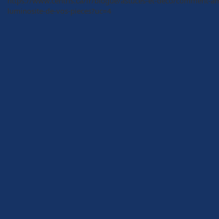
https://www.centris.ca/fr/blogue/astuces-et-deco/comment-ame
luminosite-de-vos-pieces?uc=4