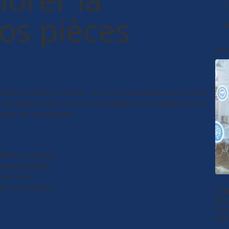
D
os pièces
R
Art
fère la lumière, la clarté. Ce ne sont pas toutes les maisons
 abondante. Mais tout n’est pas perdu. Voici quelques trucs
 dans les rénovations.
fère la lumière,
 grandes pièces
du. Voici
ans vous lancer
L’i
te
l’i
co