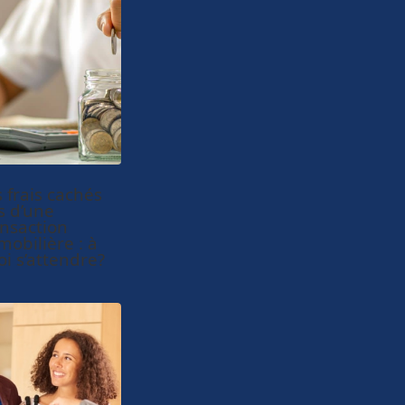
 frais cachés
s d’une
ansaction
mobilière : à
i s’attendre?