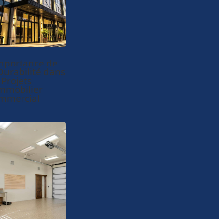
Importance de
Durabilité dans
 Projets
Immobilier
mmercial