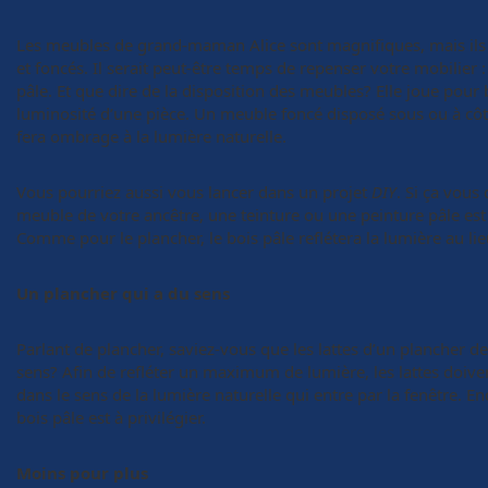
Les meubles de grand-maman Alice sont magnifiques, mais ils
et foncés. Il serait peut-être temps de repenser votre mobilier : 
pâle. Et que dire de la disposition des meubles? Elle joue pou
luminosité d’une pièce. Un meuble foncé disposé sous ou à côt
fera ombrage à la lumière naturelle.
Vous pourriez aussi vous lancer dans un projet
DIY
. Si ça vous
meuble de votre ancêtre, une teinture ou une peinture pâle est à
Comme pour le plancher, le bois pâle reflétera la lumière au lie
Un plancher qui a du sens
Parlant de plancher, saviez-vous que les lattes d’un plancher d
sens? Afin de refléter un maximum de lumière, les lattes doiven
dans le sens de la lumière naturelle qui entre par la fenêtre. En
bois pâle est à privilégier.
Moins pour plus