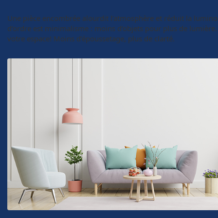
Une pièce encombrée alourdit l’atmosphère et réduit la lumino
d’ordre est minimalisme : moins d’objets pour plus de lumièr
votre espace! Moins d’époussetage, plus de clarté.