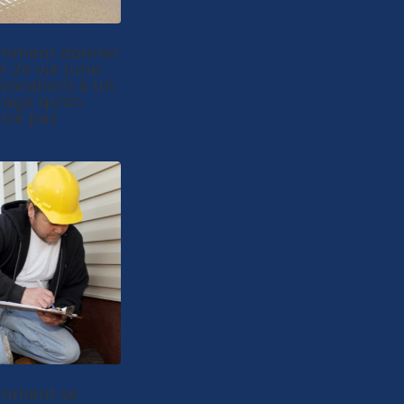
mment donner
e 2e vie (une
 vocation) à un
rage qu’on
lise pas
mment se