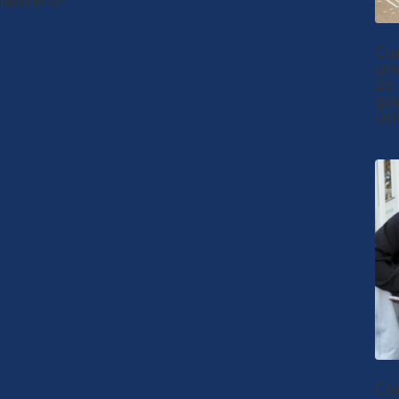
liorer-la-
Co
un
2e
ga
uti
Co