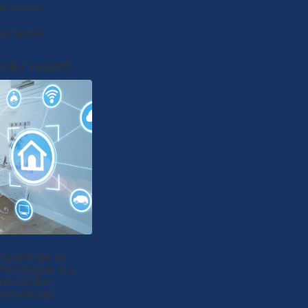
écoration
ésidentiel
icles relatifs
mpact de la
chnologie sur
mmobilier
mmercial