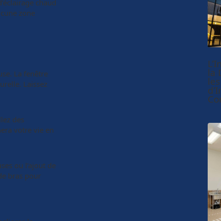
d’éclairage chaud
aucune zone
L’
la 
use. La fenêtre
les
relle. Laissez
d’
Co
llez des
nera votre vie en
ses ou l’ajout de
 de bras pour