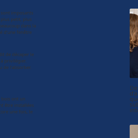
 sont imposants
plus petit, plus
r beaucoup dans la
é d’une fenêtre
 dit de décaper le
 privilégier.
u de l’absorber.
De
d’a
qu
e bois ont un
su
t être installées
int
core une fois, le