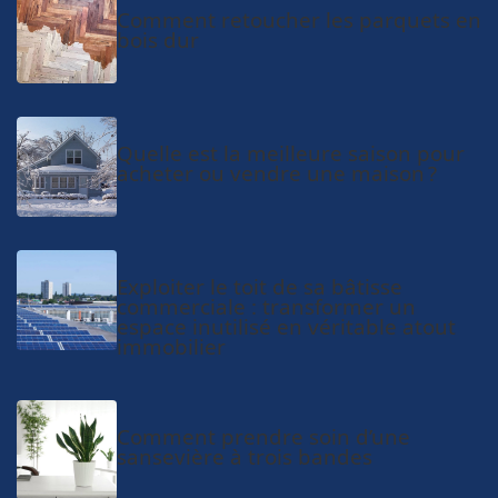
Comment retoucher les parquets en
bois dur
Quelle est la meilleure saison pour
acheter ou vendre une maison ?
Exploiter le toit de sa bâtisse
commerciale : transformer un
espace inutilisé en véritable atout
immobilier
Comment prendre soin d’une
sansevière à trois bandes