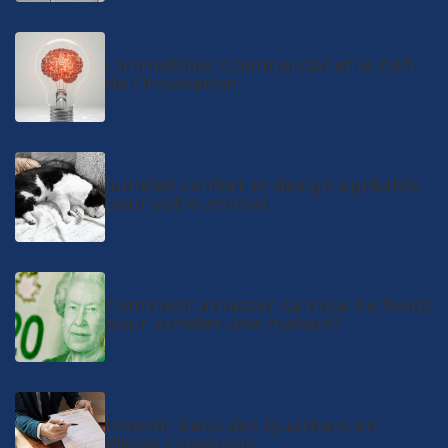
L’Immobilier Commercial et le Défi
de l’Innovation
Jumelez confort et design agréable
pour votre animal
Comment amasser sa mise de fonds
pour acheter une maison?
Investir dans des Quartiers en
Pleine Expansion