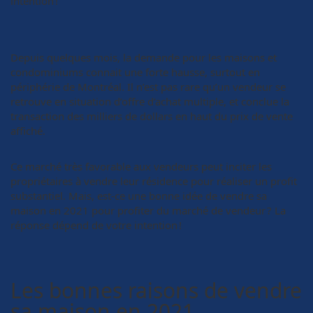
intention !
Depuis quelques mois, la demande pour les maisons et
condominiums connait une forte hausse, surtout en
périphérie de Montréal. Il n’est pas rare qu’un vendeur se
retrouve en situation d’offre d’achat multiple, et conclue la
transaction des milliers de dollars en haut du prix de vente
affiché.
Ce marché très favorable aux vendeurs peut inciter les
propriétaires à vendre leur résidence pour réaliser un profit
substantiel. Mais, est-ce une bonne idée de vendre sa
maison en 2021 pour profiter du marché de vendeur ? La
réponse dépend de votre intention !
Les bonnes raisons de vendre
sa maison en 2021