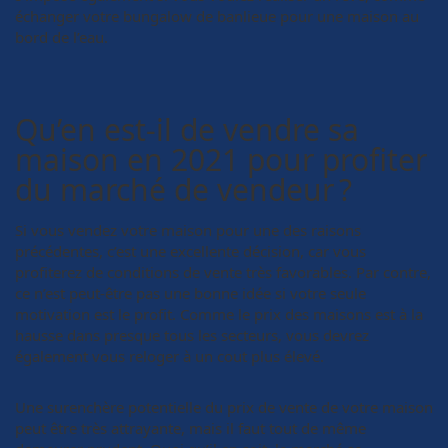
échanger votre bungalow de banlieue pour une maison au
bord de l’eau.
Qu’en est-il de vendre sa
maison en 2021 pour profiter
du marché de vendeur ?
Si vous vendez votre maison pour une des raisons
précédentes, c’est une excellente décision, car vous
profiterez de conditions de vente très favorables. Par contre,
ce n’est peut-être pas une bonne idée si votre seule
motivation est le profit. Comme le prix des maisons est à la
hausse dans presque tous les secteurs, vous devrez
également vous reloger à un cout plus élevé.
Une surenchère potentielle du prix de vente de votre maison
peut être très attrayante, mais il faut tout de même