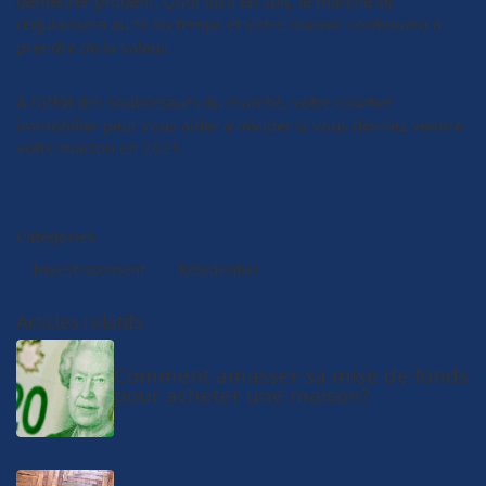
demeurer prudent. Quoi qu’il en soit, le marché se
régularisera au fil du temps et votre maison continuera à
prendre de la valeur.
À l’affût des soubresauts du marché, votre courtier
immobilier peut vous aider à décider si vous devriez vendre
votre maison en 2021.
Catégories
Investissement
Résidentiel
Articles relatifs
Comment amasser sa mise de fonds
pour acheter une maison?