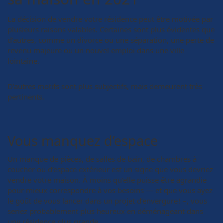
La décision de vendre votre résidence peut être motivée par
plusieurs raisons valables. Certaines sont plus évidentes que
d’autres, comme un divorce ou une séparation, une perte de
revenu majeure ou un nouvel emploi dans une ville
lointaine.
D’autres motifs sont plus subjectifs, mais demeurent très
pertinents.
Vous manquez d’espace
Un manque de pièces, de salles de bain, de chambres à
coucher ou d’espace extérieur est un signe que vous devriez
vendre votre maison. À moins qu’elle puisse être agrandie
pour mieux correspondre à vos besoins — et que vous ayez
le goût de vous lancer dans un projet d’envergure ! –, vous
seriez probablement plus heureux en déménageant dans
une résidence plus grande.