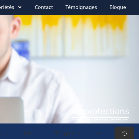
riétés
Contact
Témoignages
Blogue
s
Prix
Types