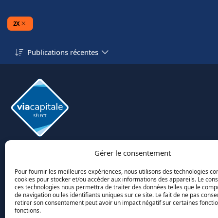
2X
Publications récentes
Via Capital Sélect
Gérer le consentement
Agence immobilère
Via Capital Sélect
Pour fournir les meilleures expériences, nous utilisons des technologies c
cookies pour stocker et/ou accéder aux informations des appareils. Le co
4715 des Replats, Québec QC G2J 1B8
ces technologies nous permettra de traiter des données telles que le com
(418) 554-1651
de navigation ou les identifiants uniques sur ce site. Le fait de ne pas conse
moc.elatipacaiv@egreborp
retirer son consentement peut avoir un impact négatif sur certaines fonctio
fonctions.