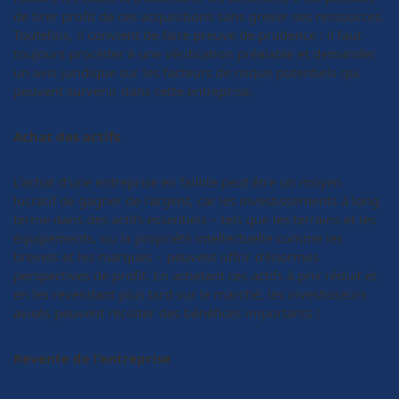
de tirer profit de ces acquisitions sans grever ses ressources.
Toutefois, il convient de faire preuve de prudence : il faut
toujours procéder à une vérification préalable et demander
un avis juridique sur les facteurs de risque potentiels qui
peuvent survenir dans cette entreprise.
Achat des actifs
L’achat d’une entreprise en faillite peut être un moyen
lucratif de gagner de l’argent, car les investissements à long
terme dans des actifs essentiels – tels que les terrains et les
équipements, ou la propriété intellectuelle comme les
brevets et les marques – peuvent offrir d’énormes
perspectives de profit. En achetant ces actifs à prix réduit et
en les revendant plus tard sur le marché, les investisseurs
avisés peuvent récolter des bénéfices importants !
Revente de l’entreprise