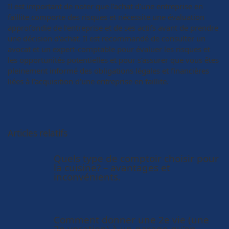
Il est important de noter que l’achat d’une entreprise en
faillite comporte des risques et nécessite une évaluation
approfondie de l’entreprise et de ses actifs avant de prendre
une décision d’achat. Il est recommandé de consulter un
avocat et un expert-comptable pour évaluer les risques et
les opportunités potentielles et pour s’assurer que vous êtes
pleinement informé des obligations légales et financières
liées à l’acquisition d’une entreprise en faillite.
Articles relatifs
Quels type de comptoir choisir pour
la cuisine? – avantages et
inconvénients.
Comment donner une 2e vie (une
2e vocation) à un garage qu’on