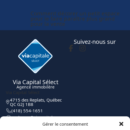
Comment décorer un petit espace
pour le faire paraître plus grand
pour la vente
Suivez-nous sur
Via Capital Sélect
Agence immobilère
Via Capital Sélect
4715 des Replats, Québec
QC G2J 1B8
(418) 554-1651
moc.elatipacaiv@egreborp
Gérer le consentement