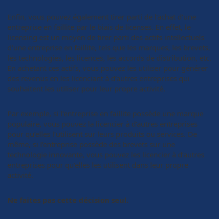
Enfin, vous pouvez également tirer parti de l’achat d’une
entreprise en faillite par le biais de licenses. En effet, le
licensing est un moyen de tirer parti des actifs intellectuels
d’une entreprise en faillite, tels que les marques, les brevets,
les technologies, les licences, les accords de distribution, etc.
En achetant ces actifs, vous pouvez les utiliser pour générer
des revenus en les licenciant à d’autres entreprises qui
souhaitent les utiliser pour leur propre activité.
Par exemple, si l’entreprise en faillite possède une marque
populaire, vous pouvez la licencier à d’autres entreprises
pour qu’elles l’utilisent sur leurs produits ou services. De
même, si l’entreprise possède des brevets sur une
technologie innovante, vous pouvez les licencier à d’autres
entreprises pour qu’elles les utilisent dans leur propre
activité.
Ne faites pas cette décision seul.