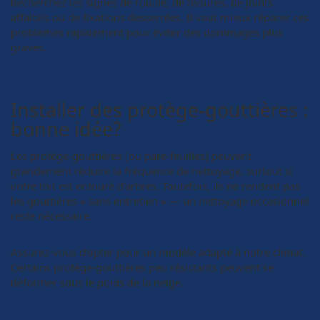
Recherchez les signes de rouille, de fissures, de joints
affaiblis ou de fixations desserrées. Il vaut mieux réparer ces
problèmes rapidement pour éviter des dommages plus
graves.
Installer des protège-gouttières :
bonne idée?
Les protège-gouttières (ou pare-feuilles) peuvent
grandement réduire la fréquence de nettoyage, surtout si
votre toit est entouré d’arbres. Toutefois, ils ne rendent pas
les gouttières « sans entretien » — un nettoyage occasionnel
reste nécessaire.
Assurez-vous d’opter pour un modèle adapté à notre climat.
Certains protège-gouttières peu résistants peuvent se
déformer sous le poids de la neige.