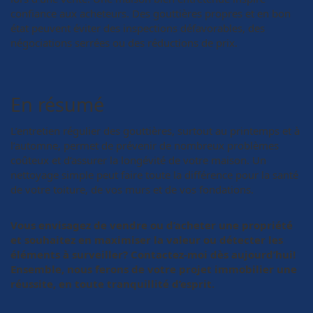
confiance aux acheteurs. Des gouttières propres et en bon
état peuvent éviter des inspections défavorables, des
négociations serrées ou des réductions de prix.
En résumé
L’entretien régulier des gouttières, surtout au printemps et à
l’automne, permet de prévenir de nombreux problèmes
coûteux et d’assurer la longévité de votre maison. Un
nettoyage simple peut faire toute la différence pour la santé
de votre toiture, de vos murs et de vos fondations.
Vous envisagez de vendre ou d’acheter une propriété
et souhaitez en maximiser la valeur ou détecter les
éléments à surveiller? Contactez-moi dès aujourd’hui!
Ensemble, nous ferons de votre projet immobilier une
réussite, en toute tranquillité d’esprit.