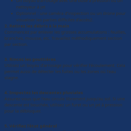
Un boyau d’arrosage avec une buse à pression ou un
nettoyeur à jet
Optionnel : une caméra d’inspection ou un drone pour
visualiser les parties difficiles d’accès2.
2. Retirez les débris à la main
Commencez par enlever les grosses accumulations : feuilles,
branches, mousse, etc. Travaillez méthodiquement section
par section.
3. Rincez les gouttières
Utilisez un boyau d’arrosage pour vérifier l’écoulement. Cela
permet aussi de détecter les fuites ou les zones où l’eau
stagne.
4. Inspectez les descentes pluviales
Assurez-vous que l’eau circule librement jusqu’au sol. Si une
descente est bouchée, utilisez un furet ou un jet à pression
pour la débloquer.
5. Vérifiez l’état général