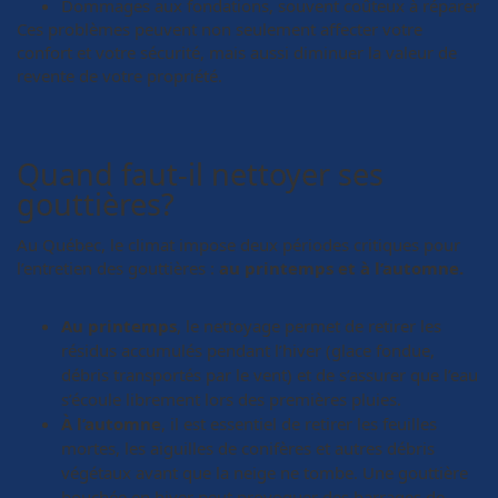
Dommages aux fondations, souvent coûteux à réparer
Ces problèmes peuvent non seulement affecter votre
confort et votre sécurité, mais aussi diminuer la valeur de
revente de votre propriété.
Quand faut-il nettoyer ses
gouttières?
Au Québec, le climat impose deux périodes critiques pour
l’entretien des gouttières :
au printemps et à l’automne.
Au printemps
, le nettoyage permet de retirer les
résidus accumulés pendant l’hiver (glace fondue,
débris transportés par le vent) et de s’assurer que l’eau
s’écoule librement lors des premières pluies.
À l’automne
, il est essentiel de retirer les feuilles
mortes, les aiguilles de conifères et autres débris
végétaux avant que la neige ne tombe. Une gouttière
bouchée en hiver peut provoquer des barrages de