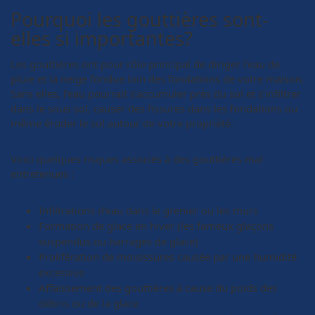
Pourquoi les gouttières sont-
elles si importantes?
Les gouttières ont pour rôle principal de diriger l’eau de
pluie et la neige fondue loin des fondations de votre maison.
Sans elles, l’eau pourrait s’accumuler près du sol et s’infiltrer
dans le sous-sol, causer des fissures dans les fondations ou
même éroder le sol autour de votre propriété.
Voici quelques risques associés à des gouttières mal
entretenues :
Infiltrations d’eau dans le grenier ou les murs
Formation de glace en hiver (les fameux glaçons
suspendus ou barrages de glace)
Prolifération de moisissures causée par une humidité
excessive
Affaissement des gouttières à cause du poids des
débris ou de la glace