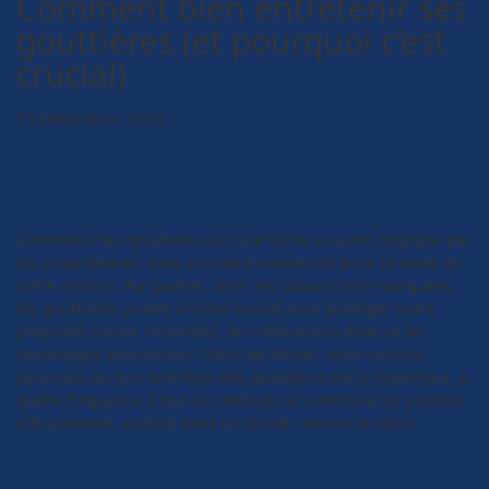
Comment bien entretenir ses
gouttières (et pourquoi c’est
crucial)
15 Décembre, 2025
L’entretien des gouttières est une tâche souvent négligée par
les propriétaires, mais pourtant essentielle pour la santé de
votre maison. Au Québec, avec les saisons bien marquées,
les gouttières jouent un rôle crucial pour protéger votre
propriété contre l’humidité, les infiltrations d’eau et les
dommages structuraux. Dans cet article, nous verrons
pourquoi un bon entretien des gouttières est si important, à
quelle fréquence il faut les nettoyer et comment s’y prendre
efficacement, surtout dans un climat comme le nôtre.