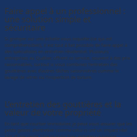
Faire appel à un professionnel :
une solution simple et
sécuritaire
Si grimper sur une échelle vous inquiète (ce qui est
compréhensible!), il est tout à fait possible de faire appel à
des spécialistes en entretien résidentiel. Plusieurs
entreprises au Québec offrent ce service, souvent à des prix
raisonnables, surtout si vous combinez l’entretien des
gouttières avec d’autres tâches saisonnières comme le
lavage de vitres ou l’inspection de toiture.
L’entretien des gouttières et la
valeur de votre propriété
En tant que courtier immobilier, je peux vous assurer que les
petits gestes d’entretien comme celui-ci ont un impact réel
lors d’une vente. Une maison bien entretenue inspire