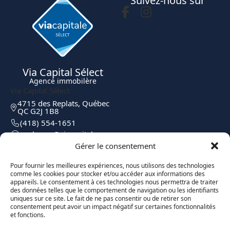
Suivez-nous sur
Via Capital Sélect
Agence immobilère
Via Capital Sélect
4715 des Replats, Québec
QC G2J 1B8
(418) 554-1651
moc.elatipacaiv@egreborp
Gérer le consentement
Pour fournir les meilleures expériences, nous utilisons des technologies
comme les cookies pour stocker et/ou accéder aux informations des
appareils. Le consentement à ces technologies nous permettra de traiter
des données telles que le comportement de navigation ou les identifiants
uniques sur ce site. Le fait de ne pas consentir ou de retirer son
consentement peut avoir un impact négatif sur certaines fonctionnalités
et fonctions.