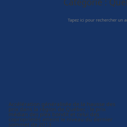
Catégorie :
Qué
Accélération généralisée de la hausse des
prix dans la région de Québec : le prix
médian des plex bondit et celui des
copropriétés atteint le niveau du dernier
sommet de 2013